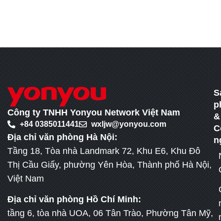
S
p
Công ty TNHH Yonyou Network Việt Nam
&
+84 0385011441
wxljw@yonyou.com
C
Địa chỉ văn phòng Hà Nội:
n
Tầng 18, Tòa nhà Landmark 72, Khu E6, Khu Đô
Thị Cầu Giấy, phường Yên Hòa, Thành phố Hà Nội,
Việt Nam
Địa chỉ văn phòng Hồ Chí Minh:
tầng 6, tòa nhà UOA, 06 Tân Trào, Phường Tân Mỹ,