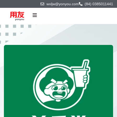
wxljw@yonyou.com
(84) 0385011441
Trang chủ
Sản phẩm & Công nghệ
Giải pháp
Dự án
Đối tác
Về chúng tôi