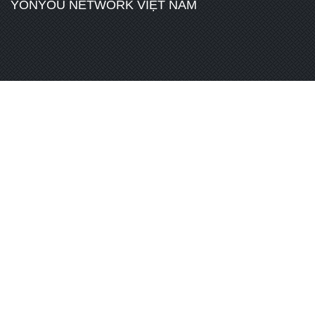
YONYOU NETWORK VIỆT NAM