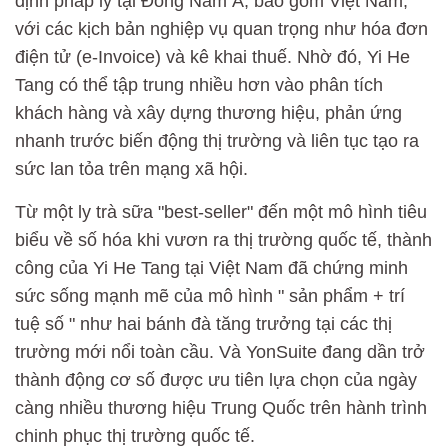
định pháp lý tại Đông Nam Á, bao gồm Việt Nam,
với các kịch bản nghiệp vụ quan trọng như hóa đơn
điện tử (e-Invoice) và kê khai thuế. Nhờ đó, Yi He
Tang có thể tập trung nhiều hơn vào phân tích
khách hàng và xây dựng thương hiệu, phản ứng
nhanh trước biến động thị trường và liên tục tạo ra
sức lan tỏa trên mạng xã hội.
Từ một ly trà sữa "best-seller" đến một mô hình tiêu
biểu về số hóa khi vươn ra thị trường quốc tế, thành
công của Yi He Tang tại Việt Nam đã chứng minh
sức sống mạnh mẽ của mô hình " sản phẩm + trí
tuệ số " như hai bánh đà tăng trưởng tại các thị
trường mới nổi toàn cầu. Và YonSuite đang dần trở
thành động cơ số được ưu tiên lựa chọn của ngày
càng nhiều thương hiệu Trung Quốc trên hành trình
chinh phục thị trường quốc tế.