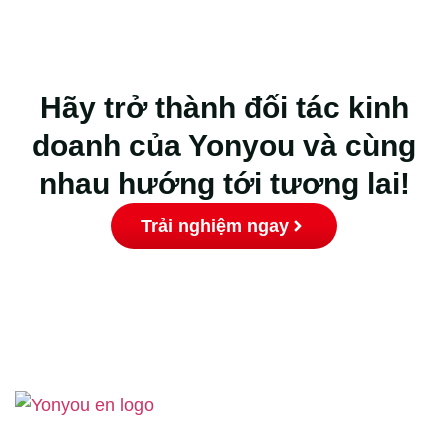
Hãy trở thành đối tác kinh
doanh của Yonyou và cùng
nhau hướng tới tương lai!
Trải nghiệm ngay
S
p
Công ty TNHH Yonyou Network Việt Nam