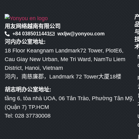
用友网络越南有限公司
+84 0385011441
wxljw@yonyou.com
河内办公室地址:
18 Floor Keangnam Landmark72 Tower, PlotE6,
Cau Giay New Urban, Me Tri Ward, NamTu Liem
District, Hanoi, Vietnam
河内，南慈廉郡，Landmark 72 Tower大厦18楼
胡志明办公室地址:
tầng 6, tòa nhà UOA, 06 Tân Trào, Phường Tân Mỹ,
(Quận 7) TP.HCM
Tel: 028 37730008