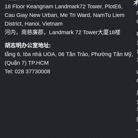
18 Floor Keangnam Landmark72 Tower, PlotE6,
Cau Giay New Urban, Me Tri Ward, NamTu Liem
District, Hanoi, Vietnam
河内，南慈廉郡，Landmark 72 Tower大厦18楼
胡志明办公室地址:
tầng 6, tòa nhà UOA, 06 Tân Trào, Phường Tân Mỹ,
(Quận 7) TP.HCM
Tel: 028 37730008