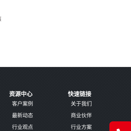
该
移
资源中心
快速链接
客户案例
关于我们
最新动态
商业伙伴
行业观点
行业方案