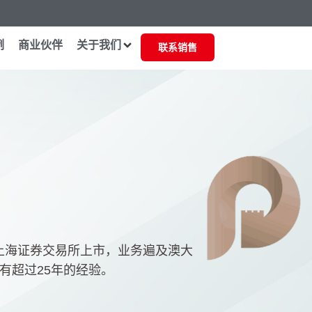
例
商业伙伴
关于我们
联系销售
在上海证券交易所上市，业务遍及澳大
有超过25年的经验。