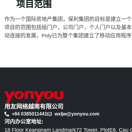
项目范围
作为一个国际房地产集团，保利集团的目标是建立一个
项目的范围包括组门户，公司门户，个人门户以及基本
动连接的发展，Poly已为整个集团建立了移动应用程
用友网络越南有限公司
+84 0385011441
wxljw@yonyou.com
河内办公室地址:
18 Floor Keangnam Landmark72 Tower, PlotE6, Cau 