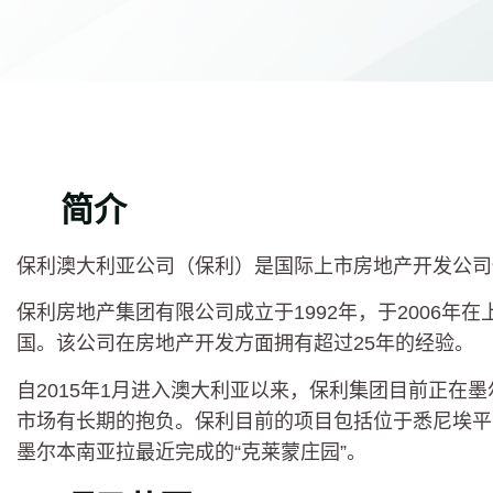
简介
保利澳大利亚公司（保利）是国际上市房地产开发公司
保利房地产集团有限公司成立于1992年，于2006
国。该公司在房地产开发方面拥有超过25年的经验。
自2015年1月进入澳大利亚以来，保利集团目前正在
市场有长期的抱负。保利目前的项目包括位于悉尼埃平的“ Poly Ho
墨尔本南亚拉最近完成的“克莱蒙庄园”。