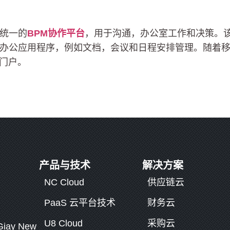
统一的
BPM协作平台
，用于沟通，办公室工作和决策。
办公应用程序，例如文档，会议和日程安排管理。随着
序门户。
产品与技术
解决方案
NC Cloud
供应链云
PaaS 云平台技术
财务云
U8 Cloud
采购云
Giay New