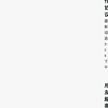
最
新
动
态
3:
2
9
下
午