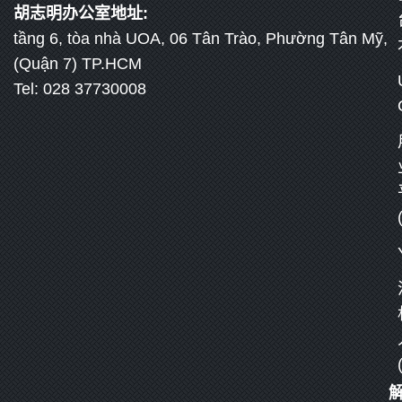
胡志明办公室地址:
tầng 6, tòa nhà UOA, 06 Tân Trào, Phường Tân Mỹ,
(Quận 7) TP.HCM
Tel: 028 37730008