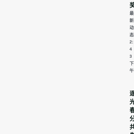
最
新
动
态
2:
4
3
下
午