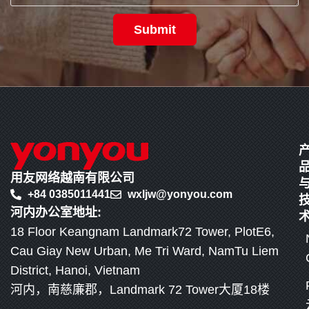
Submit
用友网络越南有限公司
+84 0385011441
wxljw@yonyou.com
河内办公室地址:
18 Floor Keangnam Landmark72 Tower, PlotE6,
Cau Giay New Urban, Me Tri Ward, NamTu Liem
District, Hanoi, Vietnam
河内，南慈廉郡，Landmark 72 Tower大厦18楼