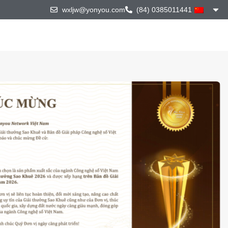
wxljw@yonyou.com
(84) 0385011441