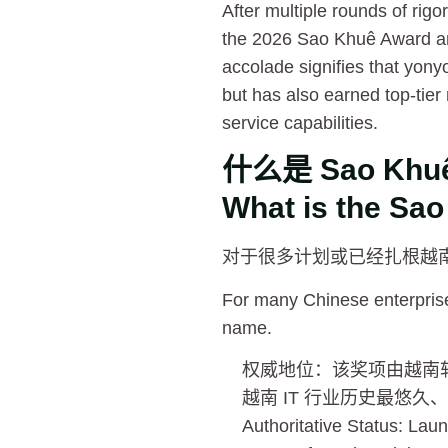
After multiple rounds of rig
the 2026 Sao Khuê Award an
accolade signifies that yony
but has also earned top-tier
service capabilities.
什么是 Sao K
What is the Sa
对于很多计划或已经扎根越南
For many Chinese enterprise
name.
权威地位：该奖项由越南软件
越南 IT 行业历史最悠
Authoritative Status: Lau