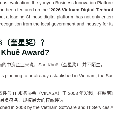
orous evaluation, the yonyou Business Innovation Platform
d been featured on the “
2026 Vietnam Digital Techno
ou, a leading Chinese digital platform, has not only ent
 recognition from the local government and industry for i
huê（奎星奖）？
o Khuê Award?
的中资企业来说，Sao Khuê（奎星奖） 并不陌生。
s planning to or already established in Vietnam, the Sao
与 IT 服务协会（VINASA）于 2003 年发起，在
久、最负盛名、规模最大的权威评选。
nched in 2003 by the Vietnam Software and IT Services 