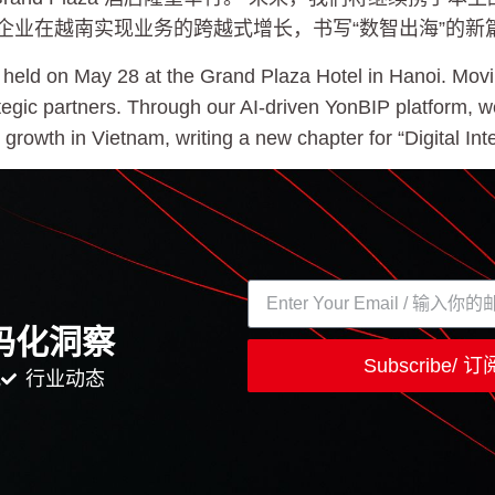
中资企业在越南实现业务的跨越式增长，书写“数智出海”的新
held on May 28 at the Grand Plaza Hotel in Hanoi. Movin
rategic partners. Through our AI-driven YonBIP platform, 
growth in Vietnam, writing a new chapter for “Digital Inte
码化洞察
Subscribe/
讯
行业动态