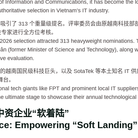
 of Information and Communications, it has become the l
thoritative selection in Vietnam’s IT industry.
吸引了 313 个重量级提名。评审委员会由原越南科技部部长 N
顶尖专家进行全方位考核。
 2026 selection attracted 313 heavyweight nominations. 
n (former Minister of Science and Technology), along wi
e evaluation.
的越南国民级科技巨头，以及 SotaTek 等本土知名 IT
舞台。
nal tech giants like FPT and prominent local IT supplie
 ultimate stage to showcase their annual technological
资企业“软着陆”
ce: Empowering “Soft Landing”