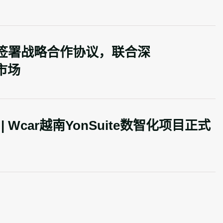
I 签署战略合作协议，联合深
务市场
头FPT达成战略合作，共同拓展全球
用
 Wcar越南YonSuite数智化项目正式