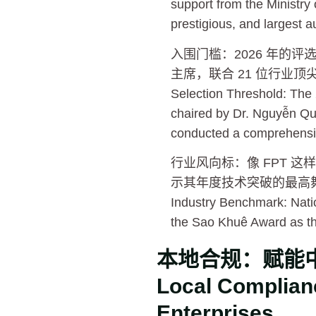
support from the Ministry
prestigious, and largest au
入围门槛：2026 年的评选
主席，联合 21 位行业
Selection Threshold: The
chaired by Dr. Nguyễn Quâ
conducted a comprehensiv
行业风向标：像 FPT 这样
示其年度技术突破的最高
Industry Benchmark: Natio
the Sao Khuê Award as the
本地合规：赋能中
Local Complian
Enterprises