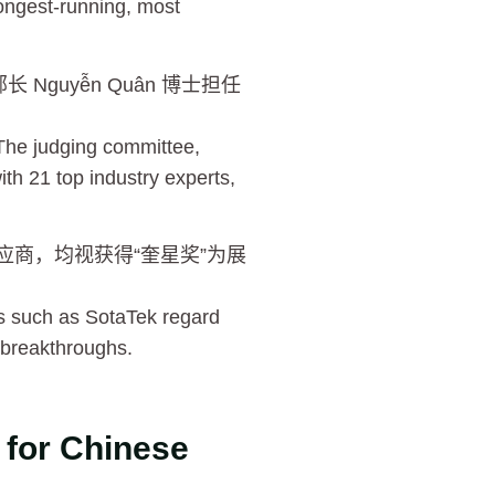
ongest-running, most
guyễn Quân 博士担任
The judging committee,
th 21 top industry experts,
 供应商，均视获得“奎星奖”为展
rs such as SotaTek regard
 breakthroughs.
 for Chinese