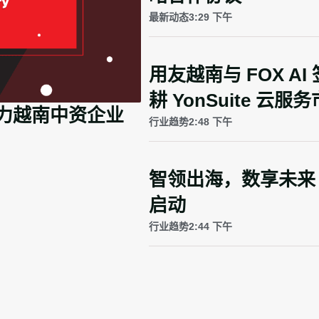
最新动态
3:29 下午
用友越南与 FOX A
耕 YonSuite 云服
用友与越南ICT巨
力越南中资企业
行业趋势
2:48 下午
市场
智领出海，数享未来 |
启动
行业趋势
2:44 下午