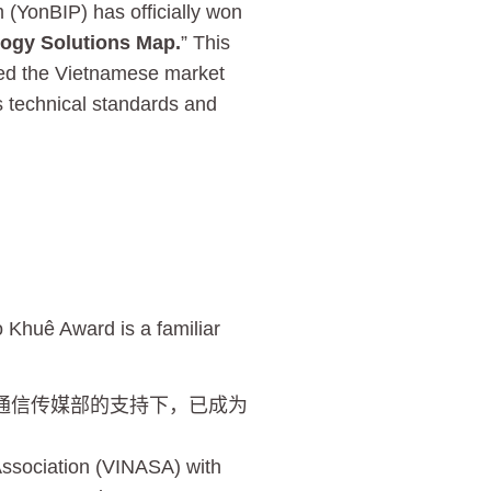
 (YonBIP) has officially won
logy Solutions Map.
” This
ered the Vietnamese market
ts technical standards and
 Khuê Award is a familiar
越南通信传媒部的支持下，已成为
Association (VINASA) with