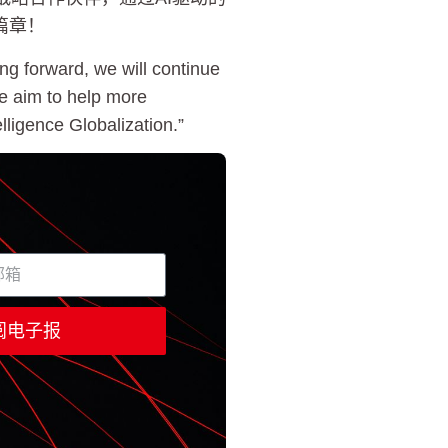
篇章！
g forward, we will continue
we aim to help more
lligence Globalization.”
 订阅电子报