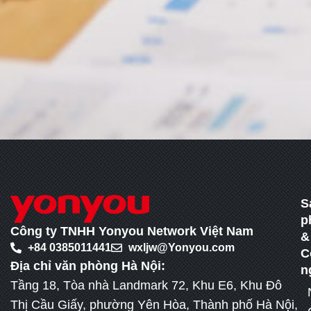
S
p
Công ty TNHH Yonyou Network Việt Nam
&
+84 0385011441
wxljw@Yonyou.com
C
Địa chỉ văn phòng Hà Nội:
n
Tầng 18, Tòa nhà Landmark 72, Khu E6, Khu Đô
Thị Cầu Giấy, phường Yên Hòa, Thành phố Hà Nội,