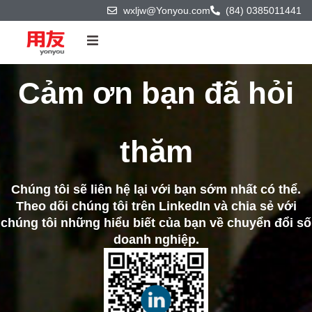
wxljw@Yonyou.com
(84) 0385011441
Trang chủ
Cảm ơn bạn đã hỏi
Sản phẩm & Công nghệ
thăm
Giải pháp
Chúng tôi sẽ liên hệ lại với bạn sớm nhất có thể.
Dự án
Theo dõi chúng tôi trên LinkedIn và chia sẻ với
chúng tôi những hiểu biết của bạn về chuyển đổi số
Đối tác
doanh nghiệp.
Về chúng tôi