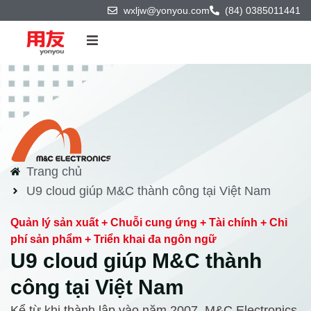
wxljw@yonyou.com
(84) 0385011441
Trang chủ
Sản phẩm & Công nghệ
Giải pháp
Trang chủ
U9 cloud giúp M&C thành công tại Việt Nam
Dự án
Quản lý sản xuất + Chuỗi cung ứng + Tài chính + Chi
Đối tác
phí sản phẩm + Triển khai đa ngôn ngữ
U9 cloud giúp M&C thành
Về chúng tôi
công tại Việt Nam
Kể từ khi thành lập vào năm 2007, M&C Electronics