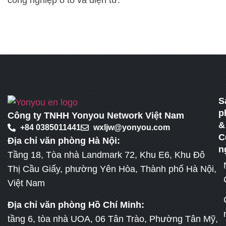
S
p
Công ty TNHH Yonyou Network Việt Nam
&
+84 0385011441
wxljw@yonyou.com
C
Địa chỉ văn phòng Hà Nội:
n
Tầng 18, Tòa nhà Landmark 72, Khu E6, Khu Đô
Thị Cầu Giấy, phường Yên Hòa, Thành phố Hà Nội,
Việt Nam
Địa chỉ văn phòng Hồ Chí Minh:
tầng 6, tòa nhà UOA, 06 Tân Trào, Phường Tân Mỹ,