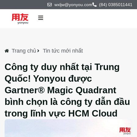
wxljw@yonyou.com
(84) 0385011441
Trang chủ
Sản phẩm & Công nghệ
Trang chủ
Tin tức mới nhất
Công ty duy nhất tại Trung
Giải pháp
Quốc! Yonyou được
Dự án
Gartner® Magic Quadrant
bình chọn là công ty dẫn đầu
Đối tác
trong lĩnh vực HCM Cloud
Về chúng tôi