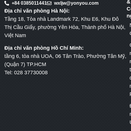
&
+84 0385011441
wxljw@yonyou.com
C
Địa chỉ văn phòng Hà Nội:
n
Tầng 18, Tòa nhà Landmark 72, Khu E6, Khu Đô
Thị Cầu Giấy, phường Yên Hòa, Thành phố Hà Nội,
Việt Nam
Địa chỉ văn phòng Hồ Chí Minh:
tầng 6, tòa nhà UOA, 06 Tân Trào, Phường Tân Mỹ,
(Quận 7) TP.HCM
Tel: 028 37730008