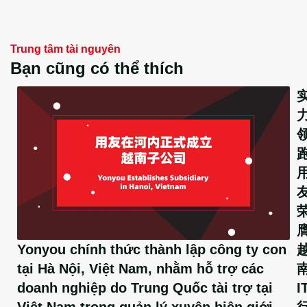
Trung tâm tài nguyên
Bạn cũng có thể thích
Yonyou chính thức thành lập công ty con
tại Hà Nội, Việt Nam, nhằm hỗ trợ các
I
doanh nghiệp do Trung Quốc tài trợ tại