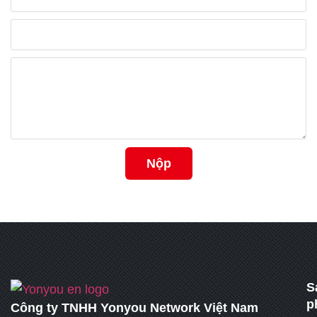
+852
Nộp
S
p
Công ty TNHH Yonyou Network Việt Nam