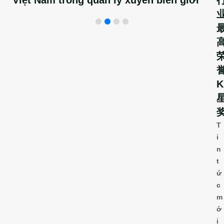
Việt Nam trong quản lý xuyên biên giới
誉
K
T
i
n
t
ứ
c
m
ớ
i