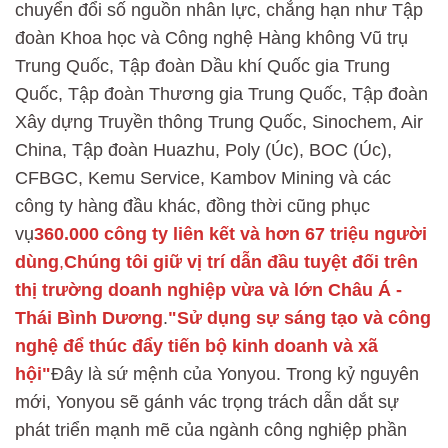
chuyển đổi số nguồn nhân lực, chẳng hạn như Tập
đoàn Khoa học và Công nghệ Hàng không Vũ trụ
Trung Quốc, Tập đoàn Dầu khí Quốc gia Trung
Quốc, Tập đoàn Thương gia Trung Quốc, Tập đoàn
Xây dựng Truyền thông Trung Quốc, Sinochem, Air
China, Tập đoàn Huazhu, Poly (Úc), BOC (Úc),
CFBGC, Kemu Service, Kambov Mining và các
công ty hàng đầu khác, đồng thời cũng phục
vụ
360.000 công ty liên kết và hơn 67 triệu người
dùng
,
Chúng tôi giữ vị trí dẫn đầu tuyệt đối trên
thị trường doanh nghiệp vừa và lớn Châu Á -
Thái Bình Dương
.
"Sử dụng sự sáng tạo và công
nghệ để thúc đẩy tiến bộ kinh doanh và xã
hội"
Đây là sứ mệnh của Yonyou. Trong kỷ nguyên
mới, Yonyou sẽ gánh vác trọng trách dẫn dắt sự
phát triển mạnh mẽ của ngành công nghiệp phần