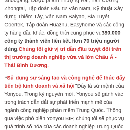
Shougang, Dược phẩm Thượng Hải, Tân Cương
Zhongtai, Tập đoàn Đầu tư Vân Nam, Kỹ thuật Xây
dựng Thiểm Tây, Vân Nam Baiyao, Bia Tuyết,
Goertek, Tập đoàn Huazhu, Easyhome và các công
ty hàng đầu khác, đồng thời cũng phục vụ
380.000
công ty thành viên liên kết
,
Hơn 70 triệu người
dùng
,
Chúng tôi giữ vị trí dẫn đầu tuyệt đối trên
thị trường doanh nghiệp vừa và lớn Châu Á -
Thái Bình Dương
.
“
Sử dụng sự sáng tạo và công nghệ để thúc đẩy
tiến bộ kinh doanh và xã hội
"
Đây là sứ mệnh của
Yonyou. Trong kỷ nguyên mới, Yonyou sẽ gánh vác
trọng trách dẫn dắt sự phát triển mạnh mẽ của
ngành công nghiệp phần mềm Trung Quốc. Thông
qua việc phổ biến Yonyou BIP, chúng tôi sẽ phục vụ
quá trình số hóa của các doanh nghiệp Trung Quốc