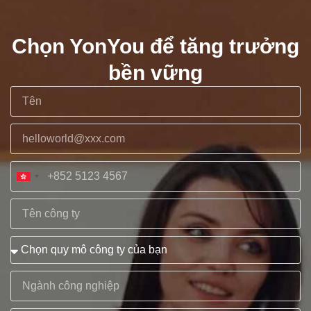
Chọn YonYou để tăng trưởng
bền vững
Hong
Kong
SAR
China
+852