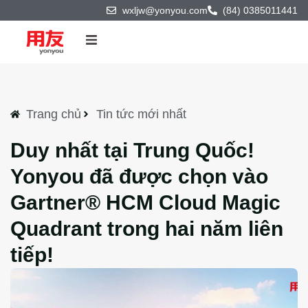
wxljw@yonyou.com
(84) 0385011441
Trang chủ
Sản phẩm & Công nghệ
Trang chủ
Tin tức mới nhất
Duy nhất tại Trung Quốc!
Giải pháp
Yonyou đã được chọn vào
Dự án
Gartner® HCM Cloud Magic
Quadrant trong hai năm liên
Đối tác
tiếp!
Về chúng tôi