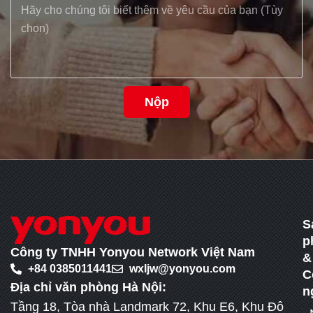
Nộp
S
p
Công ty TNHH Yonyou Network Việt Nam
&
+84 0385011441
wxljw@yonyou.com
C
Địa chỉ văn phòng Hà Nội:
n
Tầng 18, Tòa nhà Landmark 72, Khu E6, Khu Đô