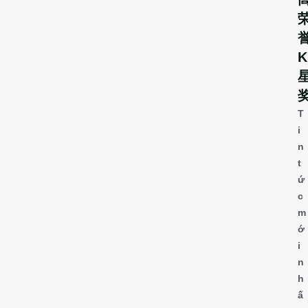
誉
K
T
i
n
t
ứ
c
m
ớ
i
n
h
ấ